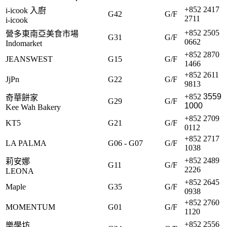
+852 2417
i-icook 入廚
G42
G/F
2711
i-icook
+852 2505
營多東南亞美食市場
G31
G/F
0662
Indomarket
+852 2870
JEANSWEST
G15
G/F
1466
+852 2611
JjPn
G22
G/F
9813
+852
3559
奇華餅家
G29
G/F
1000
Kee Wah Bakery
+852 2709
KT5
G21
G/F
0112
+852 2717
LA PALMA
G06 - G07
G/F
1038
+852 2489
莉安娜
G11
G/F
2226
LEONA
+852 2645
Maple
G35
G/F
0938
+852 2760
MOMENTUM
G01
G/F
1120
+852 2556
樂學坊