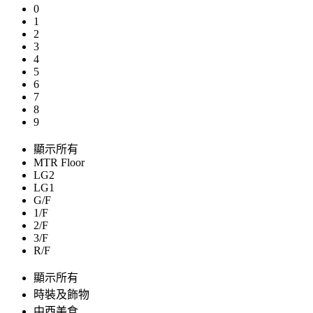
0
1
2
3
4
5
6
7
8
9
顯示所有
MTR Floor
LG2
LG1
G/F
1/F
2/F
3/F
R/F
顯示所有
時裝及飾物
中西美食