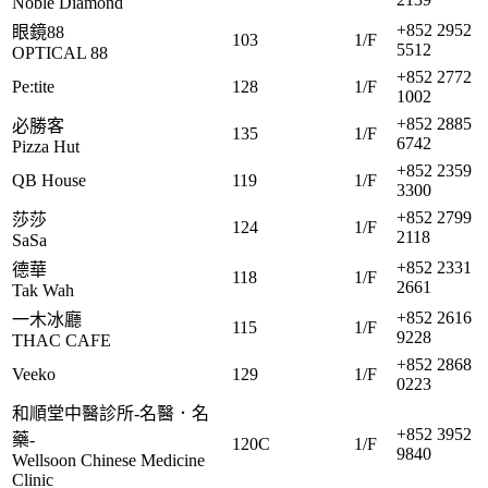
Noble Diamond
+852 2952
眼鏡88
103
1/F
5512
OPTICAL 88
+852 2772
Pe:tite
128
1/F
1002
+852 2885
必勝客
135
1/F
6742
Pizza Hut
+852 2359
QB House
119
1/F
3300
+852 2799
莎莎
124
1/F
2118
SaSa
+852 2331
德華
118
1/F
2661
Tak Wah
+852 2616
一木冰廳
115
1/F
9228
THAC CAFE
+852 2868
Veeko
129
1/F
0223
和順堂中醫診所-名醫．名
+852 3952
藥-
120C
1/F
9840
Wellsoon Chinese Medicine
Clinic