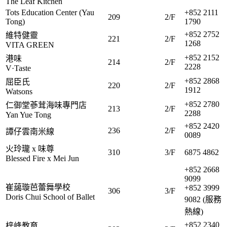
The Leaf Kitchen
Tots Education Center (Yau
+852 2111
209
2/F
Tong)
1790
+852 2752
維特健靈
221
2/F
1268
VITA GREEN
+852 2152
港味
214
2/F
2228
V·Taste
+852 2868
屈臣氏
220
2/F
1912
Watsons
+852 2780
仁御堂蔘茸海味專門店
213
2/F
2288
Yan Yue Tong
+852 2420
236
2/F
譚仔雲南米線
0089
火玲瓏 x 味尊
310
3/F
6875 4862
Blessed Fire x Mei Jun
+852 2668
9099
崔藹璇芭蕾舞學校
+852 3999
306
3/F
Doris Chui School of Ballet
9082 (服務
熱線)
+852 2340
梓峰教育