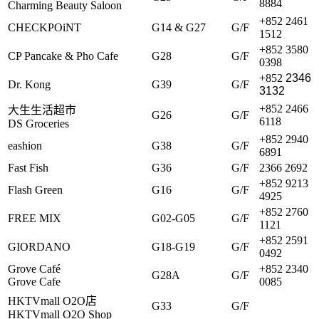
8884
Charming Beauty Saloon
+852 2461
CHECKPOiNT
G14 & G27
G/F
1512
+852 3580
CP Pancake & Pho Cafe
G28
G/F
0398
+852
2346
Dr. Kong
G39
G/F
3132
+852 2466
大生生活超市
G26
G/F
6118
DS Groceries
+852 2940
eashion
G38
G/F
6891
Fast Fish
G36
G/F
2366 2692
+852 9213
Flash Green
G16
G/F
4925
+852 2760
FREE MIX
G02-G05
G/F
1121
+852 2591
GIORDANO
G18-G19
G/F
0492
Grove Café
+852 2340
G28A
G/F
Grove Cafe
0085
HKTVmall O2O店
G33
G/F
HKTVmall O2O Shop