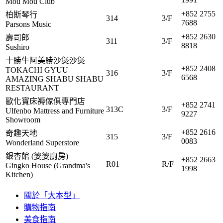
Mou Mou Club
+852 2755
柏斯琴行
314
3/F
7688
Parsons Music
+852 2630
壽司郎
311
3/F
8818
Sushiro
十勝牛阿美勝沙煲沙煲
+852 2408
TOKACHI GYUU
316
3/F
6568
AMAZING SHABU SHABU
RESTAURANT
歐化寶床褥傢俱專門店
+852 2741
313C
3/F
Ulfenbo Mattress and Furniture
9227
Showroom
+852 2616
奇趣天地
315
3/F
0083
Wonderland Superstore
銀杏館 (婆婆廚房)
+852 2663
R01
R/F
Gingko House (Grandma's
1998
Kitchen)
關於「大本型」
購物指南
美食指南