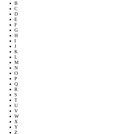
B
C
D
E
F
G
H
I
J
K
L
M
N
O
P
Q
R
S
T
U
V
W
X
Y
Z