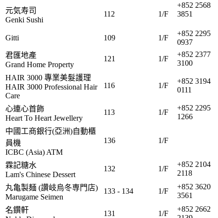
+852 2568
元気寿司
112
1/F
3851
Genki Sushi
+852 2295
Gitti
109
1/F
0937
+852 2377
君匯地產
121
1/F
3100
Grand Home Property
HAIR 3000 專業美髮護理
+852 3194
116
1/F
HAIR 3000 Professional Hair
0111
Care
+852 2295
心連心首飾
113
1/F
1266
Heart To Heart Jewellery
中國工商銀行(亞洲)自動櫃
136
1/F
員機
ICBC (Asia) ATM
+852 2104
霖記糖水
132
1/F
2118
Lam's Chinese Dessert
+852 3620
丸亀製麺 (讚岐烏冬専門店)
133 - 134
1/F
3561
Marugame Seimen
+852 2662
名鑽軒
131
1/F
2139