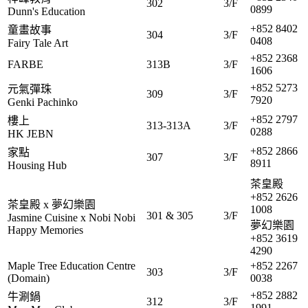
302
3/F
0899
Dunn's Education
+852 8402
童畫故事
304
3/F
0408
Fairy Tale Art
+852 2368
FARBE
313B
3/F
1606
+852 5273
元氣彈珠
309
3/F
7920
Genki Pachinko
+852 2797
樓上
313-313A
3/F
0288
HK JEBN
+852 2866
家點
307
3/F
8911
Housing Hub
茶皇殿
+852 2626
茶皇殿 x 夢幻樂園
1008
301 & 305
3/F
Jasmine Cuisine x Nobi Nobi
夢幻樂園
Happy Memories
+852 3619
4290
Maple Tree Education Centre
+852 2267
303
3/F
(Domain)
0038
+852 2882
牛涮鍋
312
3/F
1991