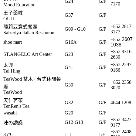
G24
G/F
7170
Mood Education
王子藥粧
G37
G/F
OUJI
+852 2817
薩莉亞意式餐廳
G09 - G10
G/F
3177
Saizeriya Italian Restaurant
+852
2607
shoe mart
G16A
G/F
1038
+852 9316
ST.ANGELO Art Center
G23
G/F
2630
+852 2297
太興
G41
G/F
0166
Tai Hing
TeaWood 茶木 · 台式休閒餐
+852 2358
G30
G/F
廳
3020
TeaWood
天仁茗茶
G32
G/F
4644 1208
TenRen's Tea
wasabi
G20
G/F
+852 3427
G12-G13
G/F
味の誘惑
9177
+852 2408
85°C
111
1/F