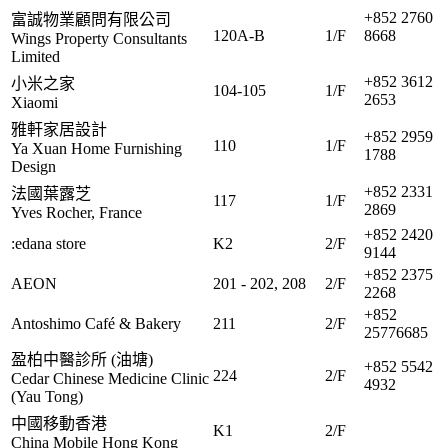
+852 2760
富誠物業顧問有限公司
120A-B
1/F
8668
Wings Property Consultants
Limited
+852 3612
小米之家
104-105
1/F
2653
Xiaomi
雅軒家居設計
+852 2959
110
1/F
Ya Xuan Home Furnishing
1788
Design
+852 2331
法國葉露芝
117
1/F
2869
Yves Rocher, France
+852 2420
:edana store
K2
2/F
9144
+852 2375
AEON
201 - 202, 208
2/F
2268
+852
Antoshimo Café & Bakery
211
2/F
25776685
盈柏中醫診所 (油塘)
+852 5542
224
2/F
Cedar Chinese Medicine Clinic
4932
(Yau Tong)
中國移動香港
K1
2/F
China Mobile Hong Kong