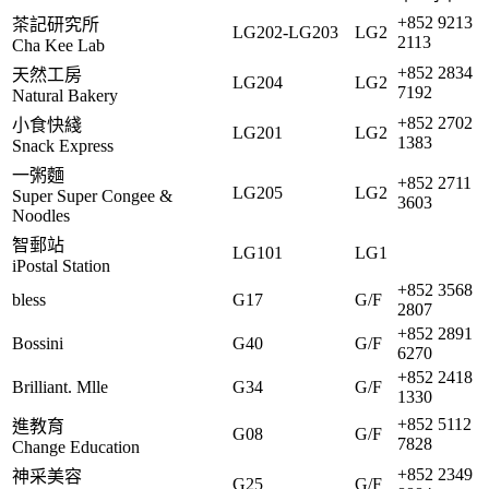
+852 9213
茶記研究所
LG202-LG203
LG2
2113
Cha Kee Lab
+852 2834
天然工房
LG204
LG2
7192
Natural Bakery
+852 2702
小食快綫
LG201
LG2
1383
Snack Express
一粥麵
+852 2711
LG205
LG2
Super Super Congee &
3603
Noodles
智郵站
LG101
LG1
iPostal Station
+852 3568
bless
G17
G/F
2807
+852 2891
Bossini
G40
G/F
6270
+852 2418
Brilliant. Mlle
G34
G/F
1330
+852 5112
進教育
G08
G/F
7828
Change Education
+852 2349
神采美容
G25
G/F