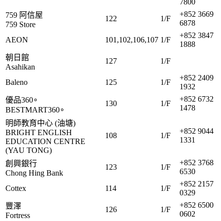
7800
+852 3669
759 阿信屋
122
1/F
6878
759 Store
+852 3847
AEON
101,102,106,107
1/F
1888
朝日館
127
1/F
Asahikan
+852 2409
Baleno
125
1/F
1932
+852 6732
優品360∘
130
1/F
1478
BESTMART360∘
明師教育中心 (油塘)
+852 9044
BRIGHT ENGLISH
108
1/F
1331
EDUCATION CENTRE
(YAU TONG)
+852 3768
創興銀行
123
1/F
6530
Chong Hing Bank
+852 2157
Cottex
114
1/F
0329
+852 6500
豐澤
126
1/F
0602
Fortress