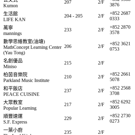
207
2/F
3876
Kumon
+852 2687
生活館
204 - 205
2/F
0333
LIFE KAN
+852 2870
萬寧
233
2/F
3578
mannings
數學思維教室(油塘)
+852 3621
206
2/F
MathConcept Learning Center
0753
(Yau Tong)
名創優品
215
2/F
Miniso
+852 2661
柏茵音樂院
210
2/F
5078
Parkland Music Institute
+852 2568
和平飯店
237
2/F
3708
PEACE CUISINE
+852 6292
大眾教室
217
2/F
3005
Popular Learning
+852 2730
順豐速運
229
2/F
0273
S.F. Express
一葉小廚
235
2/F